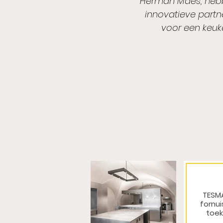
Herman Maes, hebb
innovatieve partne
voor een keuke
TESMA
fornui
toek