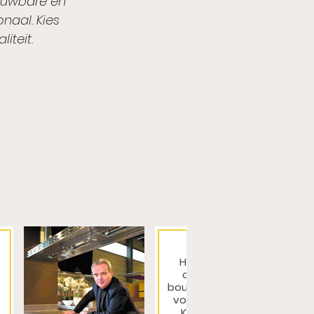
ouwbare en
onaal. Kies
liteit.
Herman Maes
ontwerpt en
s
bouwt de keukens
voor Noma*** in
Kopenhagen.