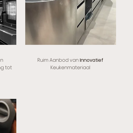
an
Ruim Aanbod van
Innovatief
g tot
Keukenmateriaal