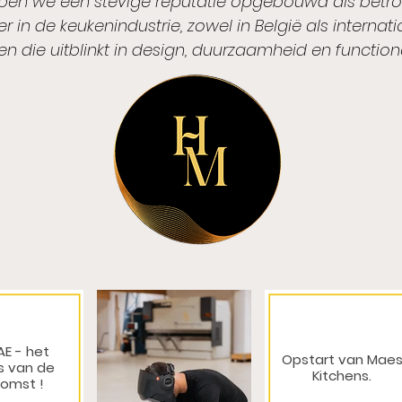
en we een stevige reputatie opgebouwd als betr
r in de keukenindustrie, zowel in België als internati
n die uitblinkt in design, duurzaamheid en functiona
E - het
Opstart van Mae
s van de
Kitchens.
omst !