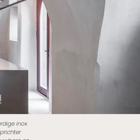
!
dige inox
prichter